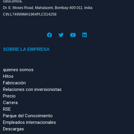
casa jónica,
Dr. E. Moses Road, Mahalaxmi, Bombay-400 011, India
CIN:L74999MH1964PLC014258
F
T
Y
L
a
w
o
i
c
i
u
n
e
t
t
k
SOBRE LA EMPRESA
b
t
u
e
o
e
b
d
o
r
e
i
k
n
quienes somos
Hitos
Fabricación
Relaciones con inversionistas
Precio
Carrera
RSE
Parque del Conocimiento
Empleados internacionales
Descargas