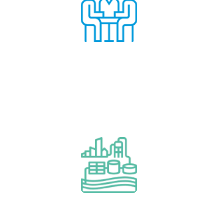
Auditoria y asesoramiento
Aprende más
Auditoria y asesoramiento
Financiación de proyectos
(BOO/T, leasing y leasing)
Aprende más
Financiación de proyectos (BOO/T,
leasing y leasing)