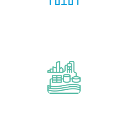
Audit et conseil
Financement de projets
(BOO/T, leasing et leasing)
자세히 알아보기
Financement de projets (BOO/T,
leasing et leasing)