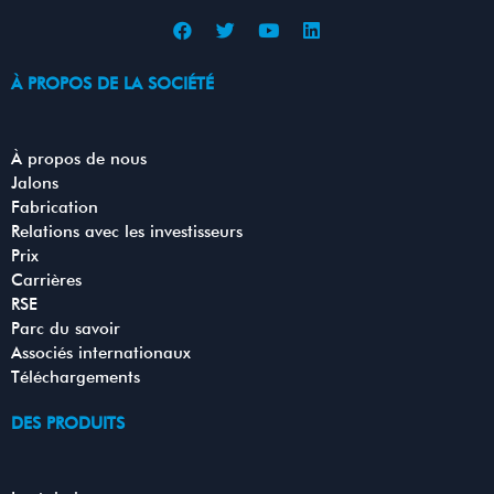
F
T
Y
L
a
w
o
i
c
i
u
n
e
t
t
k
À PROPOS DE LA SOCIÉTÉ
b
t
u
e
o
e
b
d
o
r
e
i
k
n
À propos de nous
Jalons
Fabrication
Relations avec les investisseurs
Prix
Carrières
RSE
Parc du savoir
Associés internationaux
Téléchargements
DES PRODUITS